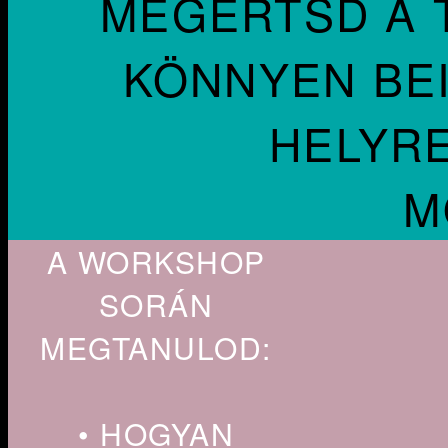
MEGÉRTSD A T
KÖNNYEN BE
HELYR
M
A WORKSHOP
SORÁN
MEGTANULOD:
• HOGYAN