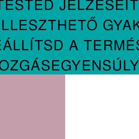
ESTED JELZÉSEIT
ILLESZTHETŐ GYA
EÁLLÍTSD A TERMÉ
OZGÁSEGYENSÚLY