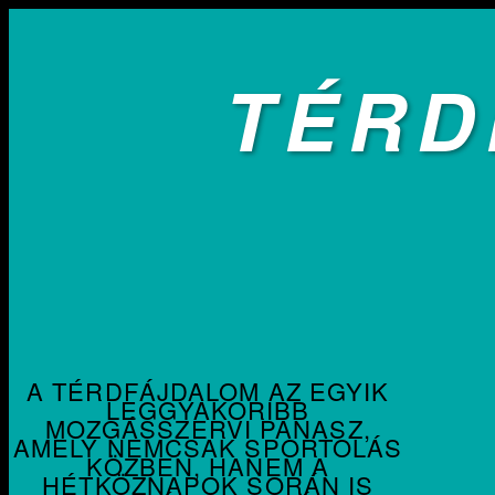
TÉRD
A TÉRDFÁJDALOM AZ EGYIK
LEGGYAKORIBB
MOZGÁSSZERVI PANASZ,
AMELY NEMCSAK SPORTOLÁS
KÖZBEN, HANEM A
HÉTKÖZNAPOK SORÁN IS