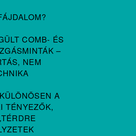
DFÁJDALOM?
GÜLT COMB- ÉS
OZGÁSMINTÁK –
RTÁS, NEM
CHNIKA
(KÜLÖNÖSEN A
KI TÉNYEZŐK,
 „TÉRDRE
LYZETEK