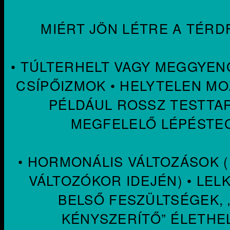
MIÉRT JÖN LÉTRE A TÉR
• TÚLTERHELT VAGY MEGGYEN
CSÍPŐIZMOK • HELYTELEN M
PÉLDÁUL ROSSZ TESTTA
MEGFELELŐ LÉPÉSTE
• HORMONÁLIS VÁLTOZÁSOK 
VÁLTOZÓKOR IDEJÉN) • LEL
BELSŐ FESZÜLTSÉGEK,
KÉNYSZERÍTŐ” ÉLETHE