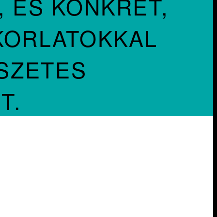
, ÉS KONKRÉT,
KORLATOKKAL
SZETES
T.