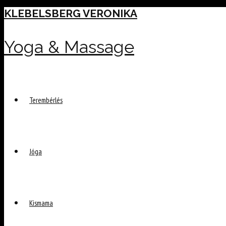
Skip
KLEBELSBERG VERONIKA
to
content
Yoga & Massage
Terembérlés
Jóga
Kismama