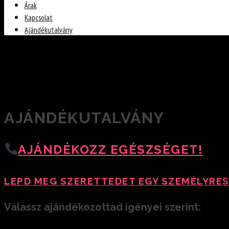
Árak
Kapcsolat
Ajándékutalvány
AJÁNDÉKUTALVÁNY
AJÁNDÉKOZZ EGÉSZSÉGET!
LEPD MEG SZERETTEDET EGY SZEMÉLYRE
Válassz ajándékozottad igényei szerint: