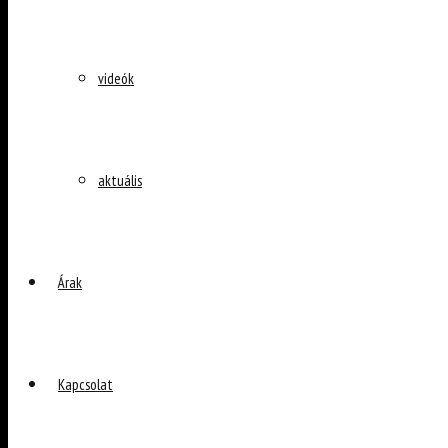
videók
aktuális
Árak
Kapcsolat