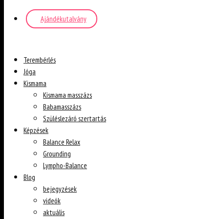
Ajándékutalvány
Terembérlés
Jóga
Kismama
Kismama masszázs
Babamasszázs
Szüléslezáró szertartás
Képzések
Balance Relax
Grounding
Lympho-Balance
Blog
bejegyzések
videók
aktuális