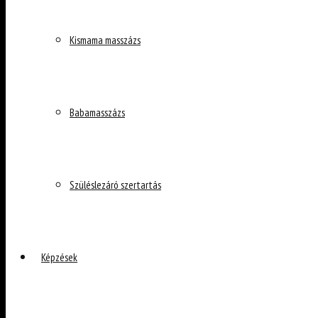
Kismama masszázs
Babamasszázs
Szüléslezáró szertartás
Képzések