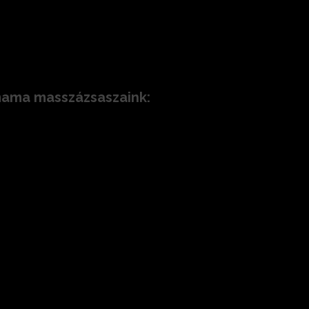
tonságos lazítás:
randósság időszakára, gyengéd, megkönnyebbülés
smama masszázsaszaink: