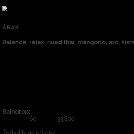
Ha várandós és jól esne neki egy kíméletes, biz
Kismama masszázsok
– kifejezetten a vá
ÁRAK
Balance, relax, nuad thai, mángorlo, arc, ki
60′ 19.800
90′ 26.500
120′ 31.000
Illóolajjal:
60′ 22.000
90′ 29.300
120′ 34.500
Raindrop:
60′ 33.800
Töltsd ki az ürlapot