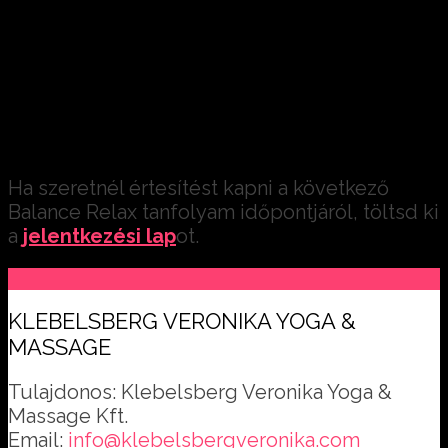
elbizonytalanodsz:
Balance Relax masszázs technikák
testrészenként;
rövid jóga és csikung videók
bemelegítéshez;
gyakorló klub havi rendszerességgel
Ha szeretnél értesítést kapni a következő
Balance Relax tanfolyam időpontjáról, töltsd ki
a
jelentkezési lap
ot.
KLEBELSBERG VERONIKA YOGA &
MASSAGE
Tulajdonos: Klebelsberg Veronika Yoga &
Massage Kft.
Email:
info@klebelsbergveronika.com