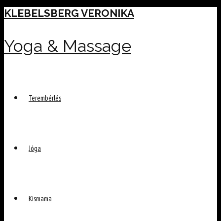
Skip
KLEBELSBERG VERONIKA
to
content
Yoga & Massage
Terembérlés
Jóga
Kismama