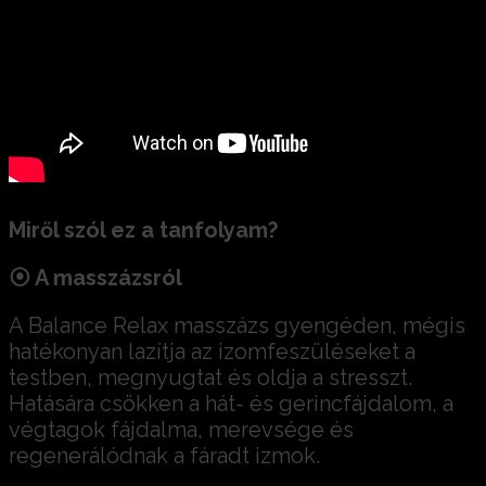
Miről szól ez a tanfolyam?
⦿ A masszázsról
A Balance Relax masszázs gyengéden, mégis
hatékonyan lazítja az izomfeszüléseket a
testben, megnyugtat és oldja a stresszt.
Hatására csökken a hát- és gerincfájdalom, a
végtagok fájdalma, merevsége és
regenerálódnak a fáradt izmok.