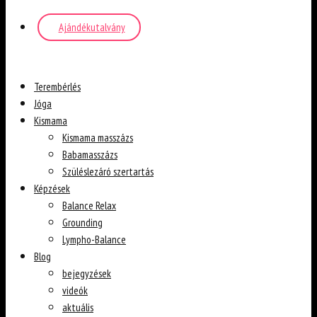
Ajándékutalvány
Terembérlés
Jóga
Kismama
Kismama masszázs
Babamasszázs
Szüléslezáró szertartás
Képzések
Balance Relax
Grounding
Lympho-Balance
Blog
bejegyzések
videók
aktuális