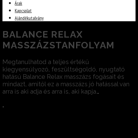
Árak
Kapcsolat
Ajándékutalvány
BALANCE RELAX
MASSZÁZSTANFOLYAM
Megtanulhatod a teljes értékű
kiegyensúlyozó, feszültségoldó, nyugtató
hatású Balance Relax masszázs fogásait és
mindazt, amitől ez a masszázs jó hatással van
arra is aki adja és arra is, aki kapja.
.
.