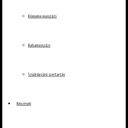
Kismama masszázs
Babamasszázs
Szüléslezáró szertartás
Képzések