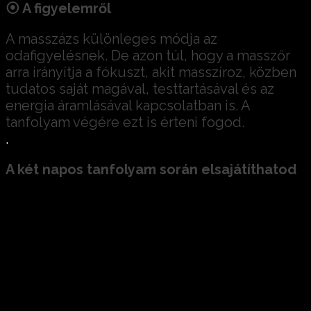
⦿ A figyelemről
A masszázs különleges módja az
odafigyelésnek. De azon túl, hogy a masszőr
arra irányítja a fókuszt, akit masszíroz, közben
tudatos saját magával, testtartásával és az
energia áramlásával kapcsolatban is. A
tanfolyam végére ezt is érteni fogod.
.
A két napos tanfolyam során elsajátíthatod
a Balance Relax
masszázs fogásait
mozgás- és
energia gyakrolatokat
masszázs előtti bemelegítéshez,
ráhangolódáshoz, illetve masszázs
közben alkalmazható testtartáshoz;
hogyan
kapcsolódj az univerzális
energiához
.