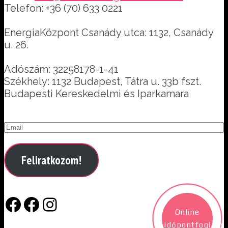
Telefon: +36 (70) 633 0221
EnergiaKözpont Csanády utca: 1132, Csanády
u. 26.
Adószám: 32258178-1-41
Székhely: 1132 Budapest, Tátra u. 33b fszt.
Budapesti Kereskedelmi és Iparkamara
Feliratkozom!
Facebook
Facebook
Instagram
Online
időpontfoglaló