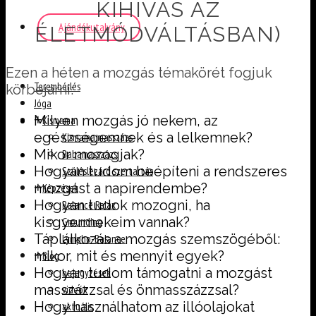
KIHÍVÁS AZ
Ajándékutalvány
ÉLETMÓDVÁLTÁSBAN)
Ezen a héten a mozgás témakörét fogjuk
Terembérlés
körbejárni:
Jóga
+
Milyen mozgás jó nekem, az
Kismama
egészségemnek és a lelkemnek?
Kismama masszázs
Mikor mozogjak?
Babamasszázs
Hogyan tudom beépíteni a rendszeres
Szüléslezáró szertartás
+
mozgást a napirendembe?
Képzések
Hogyan tudok mozogni, ha
Balance Relax
kisgyermekeim vannak?
Grounding
Táplálkozás a mozgás szemszögéből:
Lympho-Balance
+
mikor, mit és mennyit egyek?
Blog
Hogyan tudom támogatni a mozgást
bejegyzések
masszázzsal és önmasszázzsal?
videók
Hogy használhatom az illóolajokat
aktuális