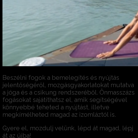
Beszélni fogok a bemelegítés és nyújtás
jelentőségéről, mozgásgyakorlatokat mutatva
a jóga és a csikung rendszeréből. Önmasszázs
fogásokat sajátíthatsz el, amik segítségével
könnyebbé teheted a nyújtást, illetve
megkímélheted magad az izomláztól is.
Gyere el, mozdulj velünk, lépd át magad, lépj
át az újba!