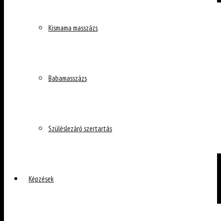
Kismama masszázs
Babamasszázs
Szüléslezáró szertartás
Képzések