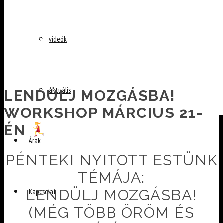
videók
aktuális
LENDÜLJ MOZGÁSBA!
WORKSHOP MÁRCIUS 21-
ÉN
Árak
Posted
by
PÉNTEKI NYITOTT ESTÜNK
on
Skoda
TÉMÁJA:
2025-
Merci
LENDÜLJ MOZGÁSBA!
Kapcsolat
03-
19
(MÉG TÖBB ÖRÖM ÉS