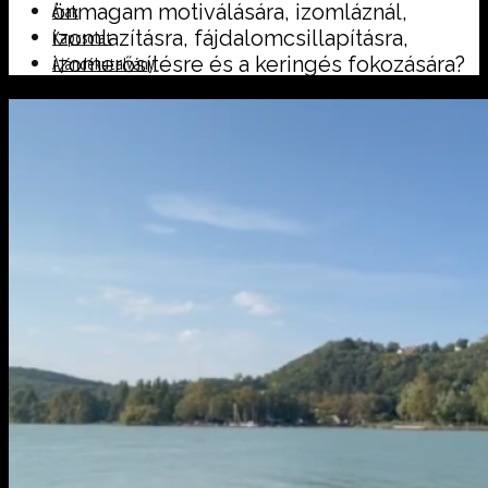
önmagam motiválására, izomláznál,
Árak
izomlazításra, fájdalomcsillapításra,
Kapcsolat
izomerősítésre és a keringés fokozására?
Ajándékutalvány