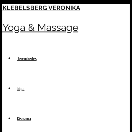
Skip
KLEBELSBERG VERONIKA
to
content
Yoga & Massage
Terembérlés
Jóga
Kismama