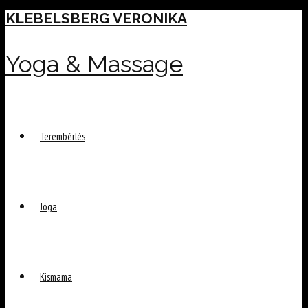
Skip
KLEBELSBERG VERONIKA
to
content
Yoga & Massage
Terembérlés
Jóga
Kismama