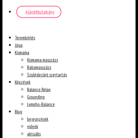
Ajándékutalvány
Terembérlés
Jóga
Kismama
Kismama masszázs
Babamasszázs
Szüléslezáró szertartás
Képzések
Balance Relax
Grounding
Lympho-Balance
Blog
bejegyzések
videók
aktuális