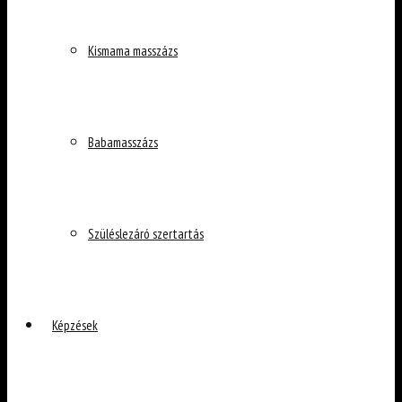
Kismama masszázs
Babamasszázs
Szüléslezáró szertartás
Képzések